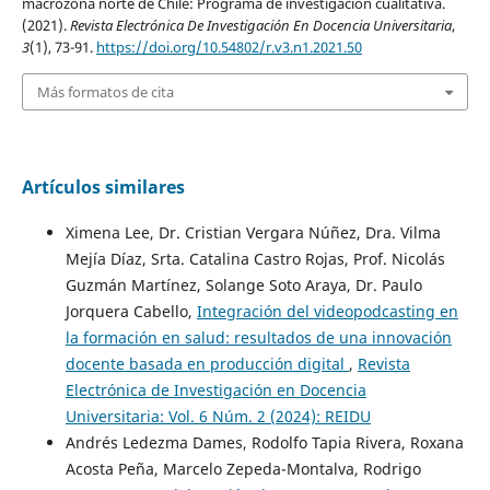
macrozona norte de Chile: Programa de investigación cualitativa.
(2021).
Revista Electrónica De Investigación En Docencia Universitaria
,
3
(1), 73-91.
https://doi.org/10.54802/r.v3.n1.2021.50
Más formatos de cita
Artículos similares
Ximena Lee, Dr. Cristian Vergara Núñez, Dra. Vilma
Mejía Díaz, Srta. Catalina Castro Rojas, Prof. Nicolás
Guzmán Martínez, Solange Soto Araya, Dr. Paulo
Jorquera Cabello,
Integración del videopodcasting en
la formación en salud: resultados de una innovación
docente basada en producción digital
,
Revista
Electrónica de Investigación en Docencia
Universitaria: Vol. 6 Núm. 2 (2024): REIDU
Andrés Ledezma Dames, Rodolfo Tapia Rivera, Roxana
Acosta Peña, Marcelo Zepeda-Montalva, Rodrigo