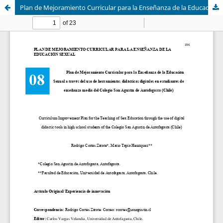
Plan de Mejoramiento Curricular para la Enseñanza de la Educación Sexual a través del uso de herramientas didácticas digitales en estudiantes de enseñanza media del Colegio San Agustín de Antofagasta (Chile).